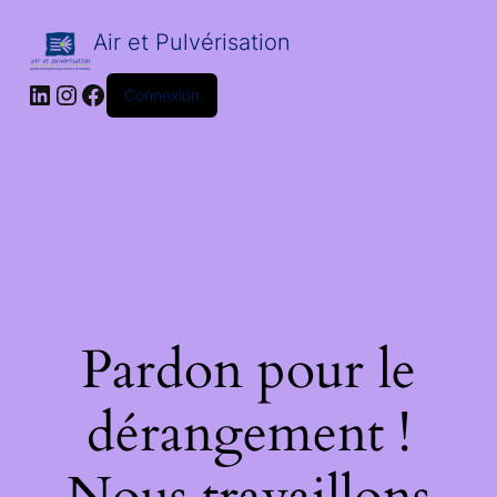
Air et Pulvérisation
LinkedIn
Instagram
Facebook
Connexion
Pardon pour le
dérangement !
Nous travaillons