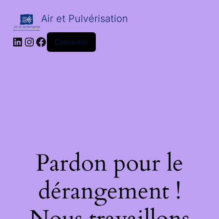
Air et Pulvérisation
LinkedIn
Instagram
Facebook
Connexion
Pardon pour le
dérangement !
Nous travaillons