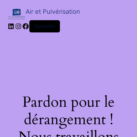
Air et Pulvérisation
LinkedIn
Instagram
Facebook
Connexion
Pardon pour le
dérangement !
Nous travaillons