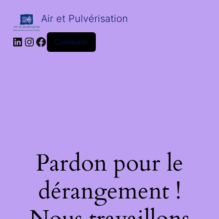
Air et Pulvérisation
LinkedIn
Instagram
Facebook
Connexion
Pardon pour le
dérangement !
Nous travaillons