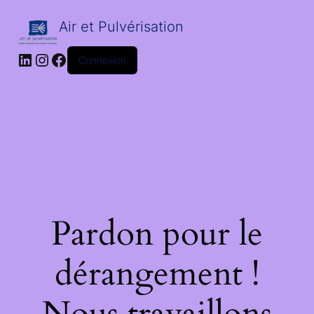
Air et Pulvérisation
LinkedIn
Instagram
Facebook
Connexion
Pardon pour le
dérangement !
Nous travaillons