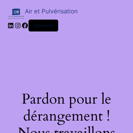
Air et Pulvérisation
LinkedIn
Instagram
Facebook
Connexion
Pardon pour le
dérangement !
Nous travaillons