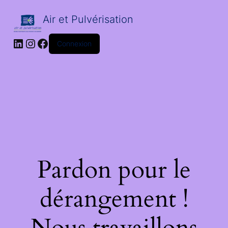
Air et Pulvérisation
LinkedIn
Instagram
Facebook
Connexion
Pardon pour le
dérangement !
Nous travaillons