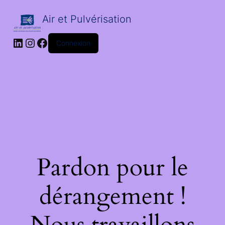
Air et Pulvérisation
LinkedIn
Instagram
Facebook
Connexion
Pardon pour le
dérangement !
Nous travaillons