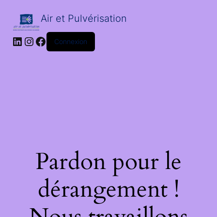
Air et Pulvérisation
LinkedIn
Instagram
Facebook
Connexion
Pardon pour le
dérangement !
Nous travaillons