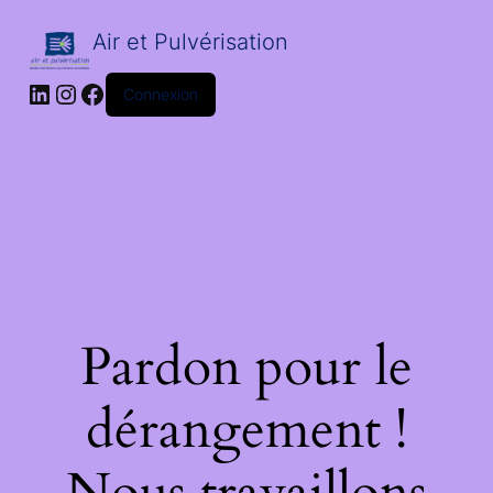
Air et Pulvérisation
LinkedIn
Instagram
Facebook
Connexion
Pardon pour le
dérangement !
Nous travaillons