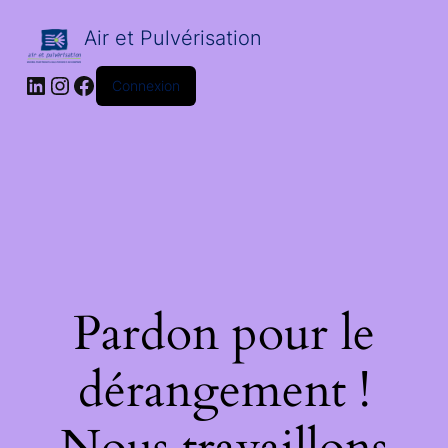
Air et Pulvérisation
LinkedIn
Instagram
Facebook
Connexion
Pardon pour le
dérangement !
Nous travaillons