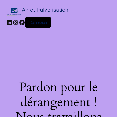
Air et Pulvérisation
LinkedIn
Instagram
Facebook
Connexion
Pardon pour le
dérangement !
Nous travaillons