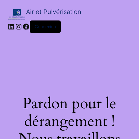
Air et Pulvérisation
LinkedIn
Instagram
Facebook
Connexion
Pardon pour le
dérangement !
Nous travaillons