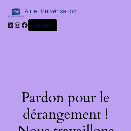
Air et Pulvérisation
LinkedIn
Instagram
Facebook
Connexion
Pardon pour le
dérangement !
Nous travaillons