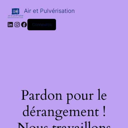
Air et Pulvérisation
LinkedIn
Instagram
Facebook
Connexion
Pardon pour le
dérangement !
Nous travaillons