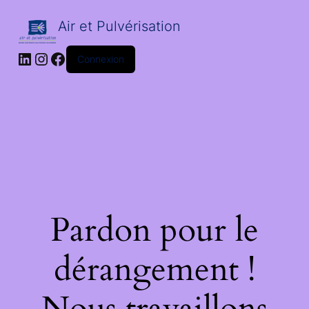
Air et Pulvérisation
LinkedIn
Instagram
Facebook
Connexion
Pardon pour le
dérangement !
Nous travaillons