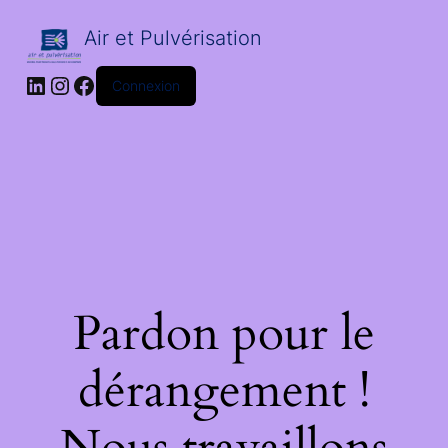
Air et Pulvérisation
LinkedIn
Instagram
Facebook
Connexion
Pardon pour le
dérangement !
Nous travaillons