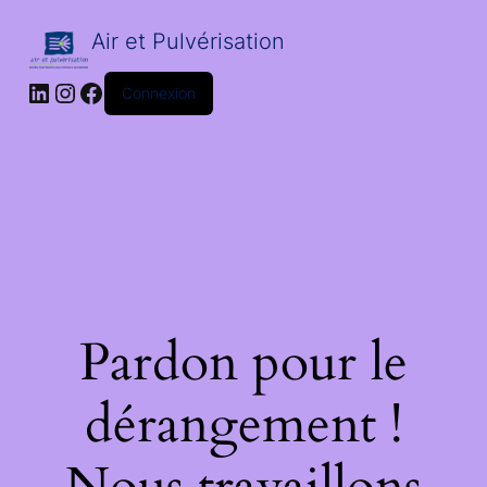
Air et Pulvérisation
LinkedIn
Instagram
Facebook
Connexion
Pardon pour le
dérangement !
Nous travaillons